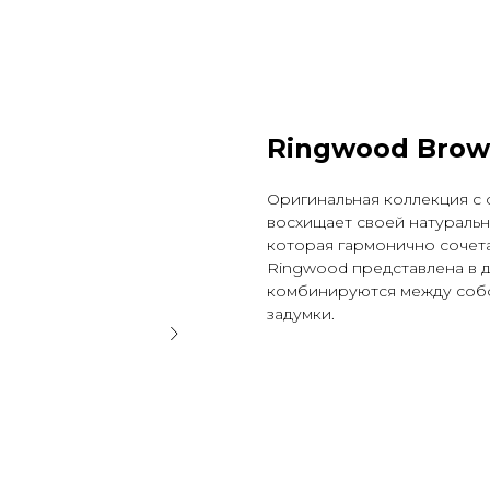
Ringwood Bro
Оригинальная коллекция с 
восхищает своей натуральн
которая гармонично сочета
Ringwood представлена в д
комбинируются между собо
задумки.