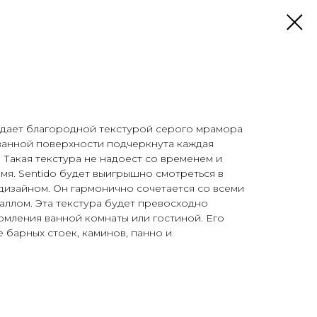
адает благородной текстурой серого мрамора
ованной поверхности подчеркнута каждая
. Такая текстура не надоест со временем и
емя. Sentido будет выигрышно смотреться в
дизайном. Он гармонично сочетается со всеми
аллом. Эта текстура будет превосходно
рмления ванной комнаты или гостиной. Его
 барных стоек, каминов, панно и