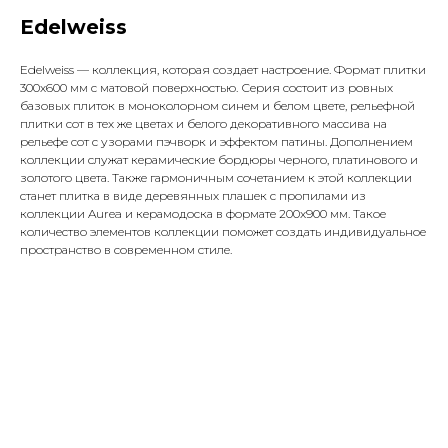
Edelweiss
Edelweiss — коллекция, которая создает настроение. Формат плитки
300х600 мм с матовой поверхностью. Серия состоит из ровных
базовых плиток в моноколорном синем и белом цвете, рельефной
плитки сот в тех же цветах и белого декоративного массива на
рельефе сот с узорами пэчворк и эффектом патины. Дополнением
коллекции служат керамические бордюры черного, платинового и
золотого цвета. Также гармоничным сочетанием к этой коллекции
станет плитка в виде деревянных плашек с пропилами из
коллекции Aurea и керамодоска в формате 200x900 мм. Такое
количество элементов коллекции поможет создать индивидуальное
пространство в современном стиле.