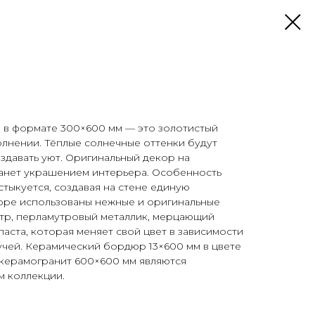
e в формате 300×600 мм — это золотистый
лнении. Тёплые солнечные оттенки будут
здавать уют. Оригинальный декор на
анет украшением интерьера. Особенность
 стыкуется, создавая на стене единую
коре использованы нежные и оригинальные
стр, перламутровый металлик, мерцающий
паста, которая меняет свой цвет в зависимости
лучей. Керамический бордюр 13×600 мм в цвете
 керамогранит 600×600 мм являются
 коллекции.