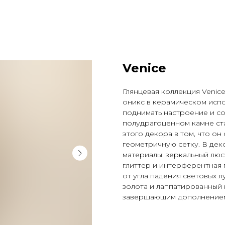
Venice
Глянцевая коллекция Venic
оникс в керамическом испо
поднимать настроение и со
полудрагоценном камне ст
этого декора в том, что он
геометричную сетку. В де
материалы: зеркальный лю
глиттер и интерферентная 
от угла падения световых 
золота и лаппатированный
завершающим дополнением