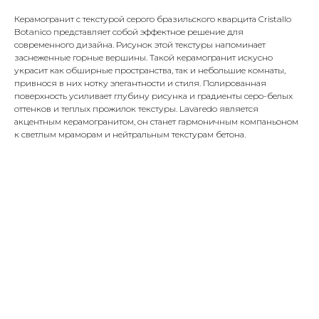
Керамогранит с текстурой серого бразильского кварцита Cristallo
Botanico представляет собой эффектное решение для
современного дизайна. Рисунок этой текстуры напоминает
заснеженные горные вершины. Такой керамогранит искусно
украсит как обширные пространства, так и небольшие комнаты,
привнося в них нотку элегантности и стиля. Полированная
поверхность усиливает глубину рисунка и градиенты серо-белых
оттенков и теплых прожилок текстуры. Lavaredo является
акцентным керамогранитом, он станет гармоничным компаньоном
к светлым мраморам и нейтральным текстурам бетона.