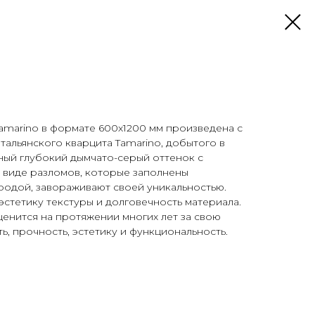
amarino в формате 600х1200 мм произведена с
тальянского кварцита Tamarino, добытого в
ьный глубокий дымчато-серый оттенок с
 виде разломов, которые заполнены
родой, завораживают своей уникальностью.
эстетику текстуры и долговечность материала.
ценится на протяжении многих лет за свою
, прочность, эстетику и функциональность.