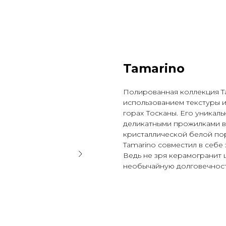
Tamarino
Полированная коллекция T
использованием текстуры и
горах Тосканы. Его уникал
деликатными прожилками в
кристаллической белой по
Tamarino совместил в себе 
Ведь не зря керамогранит 
необычайную долговечность