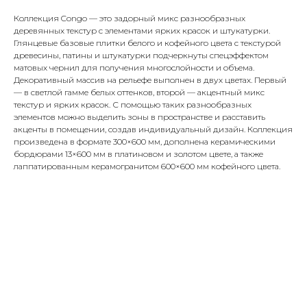
Коллекция Congo — это задорный микс разнообразных
деревянных текстур с элементами ярких красок и штукатурки.
Глянцевые базовые плитки белого и кофейного цвета с текстурой
древесины, патины и штукатурки подчеркнуты спецэффектом
матовых чернил для получения многослойности и объема.
Декоративный массив на рельефе выполнен в двух цветах. Первый
— в светлой гамме белых оттенков, второй — акцентный микс
текстур и ярких красок. С помощью таких разнообразных
элементов можно выделить зоны в пространстве и расставить
акценты в помещении, создав индивидуальный дизайн. Коллекция
произведена в формате 300×600 мм, дополнена керамическими
бордюрами 13×600 мм в платиновом и золотом цвете, а также
лаппатированным керамогранитом 600×600 мм кофейного цвета.