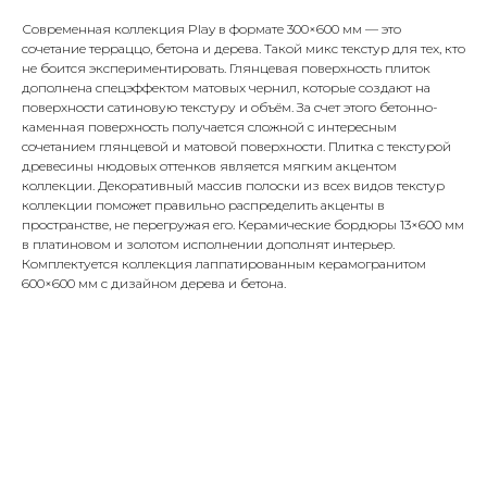
Современная коллекция Play в формате 300×600 мм — это
сочетание терраццо, бетона и дерева. Такой микс текстур для тех, кто
не боится экспериментировать. Глянцевая поверхность плиток
дополнена спецэффектом матовых чернил, которые создают на
поверхности сатиновую текстуру и объём. За счет этого бетонно-
каменная поверхность получается сложной с интересным
сочетанием глянцевой и матовой поверхности. Плитка с текстурой
древесины нюдовых оттенков является мягким акцентом
коллекции. Декоративный массив полоски из всех видов текстур
коллекции поможет правильно распределить акценты в
пространстве, не перегружая его. Керамические бордюры 13×600 мм
в платиновом и золотом исполнении дополнят интерьер.
Комплектуется коллекция лаппатированным керамогранитом
600×600 мм с дизайном дерева и бетона.