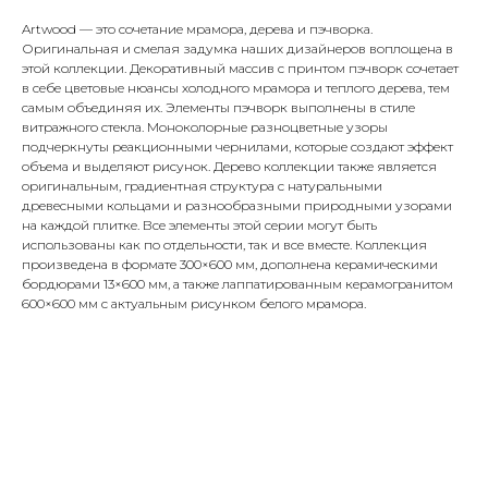
Artwood — это сочетание мрамора, дерева и пэчворка.
Оригинальная и смелая задумка наших дизайнеров воплощена в
этой коллекции. Декоративный массив с принтом пэчворк сочетает
в себе цветовые нюансы холодного мрамора и теплого дерева, тем
самым объединяя их. Элементы пэчворк выполнены в стиле
витражного стекла. Моноколорные разноцветные узоры
подчеркнуты реакционными чернилами, которые создают эффект
объема и выделяют рисунок. Дерево коллекции также является
оригинальным, градиентная структура с натуральными
древесными кольцами и разнообразными природными узорами
на каждой плитке. Все элементы этой серии могут быть
использованы как по отдельности, так и все вместе. Коллекция
произведена в формате 300×600 мм, дополнена керамическими
бордюрами 13×600 мм, а также лаппатированным керамогранитом
600×600 мм с актуальным рисунком белого мрамора.