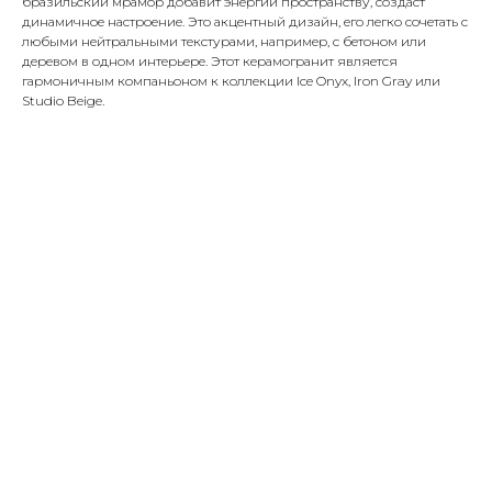
бразильский мрамор добавит энергии пространству, создаст
динамичное настроение. Это акцентный дизайн, его легко сочетать с
любыми нейтральными текстурами, например, с бетоном или
деревом в одном интерьере. Этот керамогранит является
гармоничным компаньоном к коллекции Ice Onyx, Iron Gray или
Studio Beige.