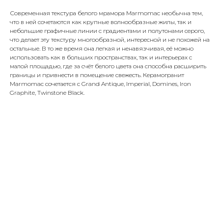
Современная текстура белого мрамора Marmomac необычна тем,
что в ней сочетаются как крупные волнообразные жилы, так и
небольшие графичные линии с градиентами и полутонами серого,
что делает эту текстуру многообразной, интересной и не похожей на
остальные. В то же время она легкая и ненавязчивая, её можно
использовать как в больших пространствах, так и интерьерах с
малой площадью, где за счёт белого цвета она способна расширить
границы и привнести в помещение свежесть. Керамогранит
Marmomac сочетается с Grand Antique, Imperial, Domines, Iron
Graphite, Twinstone Black.