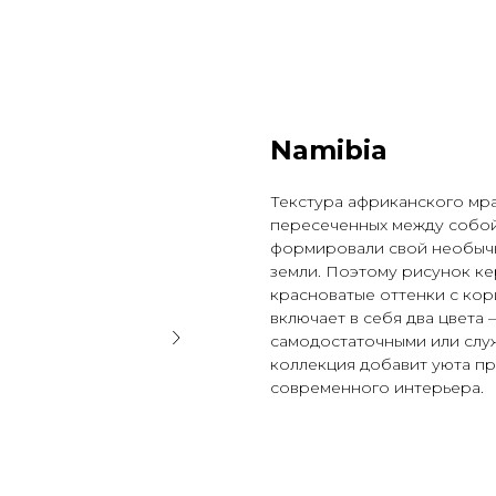
Namibia
Текстура африканского мр
пересеченных между собой
формировали свой необычн
земли. Поэтому рисунок к
красноватые оттенки с ко
включает в себя два цвета 
самодостаточными или служ
коллекция добавит уюта п
современного интерьера.