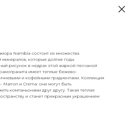
амора Namibia состоит из множества
 минералов, которые долгие годы
ый рисунок в недрах этой жаркой песчаной
ерамогранита имеет теплые бежево-
ричневыми и кофейными градиентами. Коллекция
— Marron и Crema: они могут быть
ить компаньонами друг другу. Такая теплая
ространству и станет прекрасным украшением