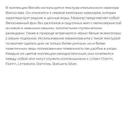
В коллекции Barcelo используется текстура итальянского мрамора
Bianco lasa. Он относится к первой категории мраморов, которая
характеризует редкие и ценные виды. Мрамор представляет собой
белоснежный фон без разломов и ощутимых жил с мелкозернистой
основой и нежными серыми, золотистыми ступенчатыми
разводами. Также в природе встречаются чёрно-белые экземпляры
с серым подтоном. Использование керамогранита с такой текстурой
позволяет сделать дом не только более уютным, но и более
практичным, ведь полированная поверхность так удобна в уходе.
Каждый из цветов коллекции самодостаточный, они сочетаются
между собой или могут служить компаньонами к Urban Charm,
Florim, Limestone, Domines, Statuario Silver.