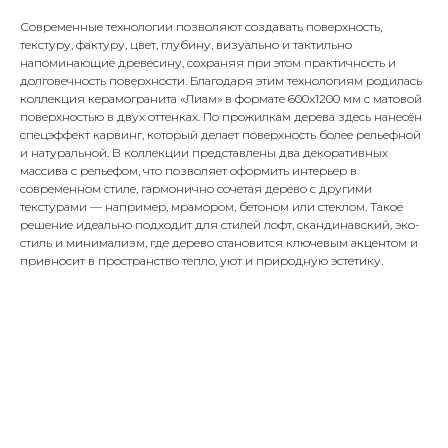
Современные технологии позволяют создавать поверхность,
текстуру, фактуру, цвет, глубину, визуально и тактильно
напоминающие древесину, сохраняя при этом практичность и
долговечность поверхности. Благодаря этим технологиям родилась
коллекция керамогранита «Лиам» в формате 600x1200 мм с матовой
поверхностью в двух оттенках. По прожилкам дерева здесь нанесён
спецэффект карвинг, который делает поверхность более рельефной
и натуральной. В коллекции представлены два декоративных
массива с рельефом, что позволяет оформить интерьер в
современном стиле, гармонично сочетая дерево с другими
текстурами — например, мрамором, бетоном или стеклом. Такое
решение идеально подходит для стилей лофт, скандинавский, эко-
стиль и минимализм, где дерево становится ключевым акцентом и
привносит в пространство тепло, уют и природную эстетику.