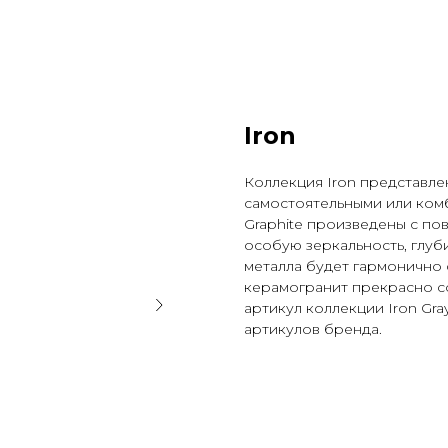
Iron
Коллекция Iron представлен
самостоятельными или комб
Graphite произведены с по
особую зеркальность, глуб
металла будет гармонично 
керамогранит прекрасно со
артикул коллекции Iron Gra
артикулов бренда.