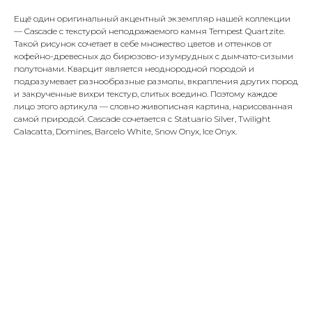
Ещё один оригинальный акцентный экземпляр нашей коллекции
— Cascade с текстурой неподражаемого камня Tempest Quartzite.
Такой рисунок сочетает в себе множество цветов и оттенков от
кофейно-древесных до бирюзово-изумрудных с дымчато-сизыми
полутонами. Кварцит является неоднородной породой и
подразумевает разнообразные размолы, вкрапления других пород
и закрученные вихри текстур, слитых воедино. Поэтому каждое
лицо этого артикула — словно живописная картина, нарисованная
самой природой. Cascade сочетается с Statuario Silver, Twilight
Calacatta, Domines, Barcelo White, Snow Onyx, Ice Onyx.