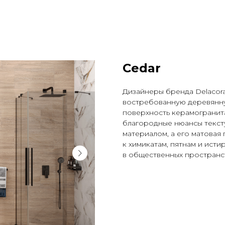
Cedar
Дизайнеры бренда Delacora
востребованную деревянну
поверхность керамогранита
благородные нюансы текст
материалом, а его матовая
к химикатам, пятнам и ист
в общественных пространст