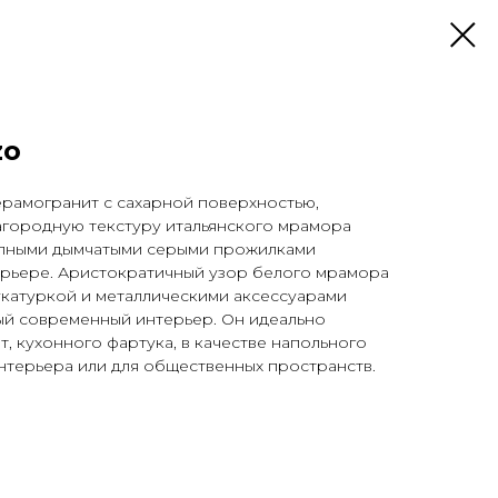
zo
рамогранит с сахарной поверхностью,
городную текстуру итальянского мрамора
рупными дымчатыми серыми прожилками
ерьере. Аристократичный узор белого мрамора
укатуркой и металлическими аксессуарами
ый современный интерьер. Он идеально
т, кухонного фартука, в качестве напольного
нтерьера или для общественных пространств.