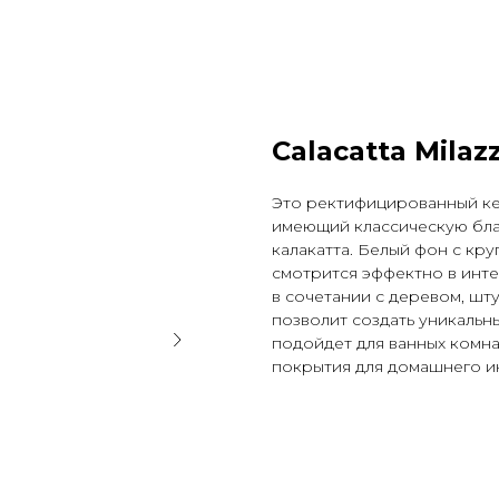
Calacatta Milaz
Это ректифицированный ке
имеющий классическую бла
калакатта. Белый фон с к
смотрится эффектно в инт
в сочетании с деревом, шт
позволит создать уникальн
подойдет для ванных комна
покрытия для домашнего и