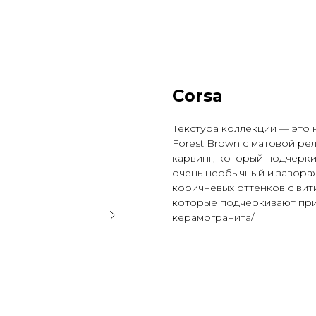
Corsa
Текстура коллекции — это
Forest Brown с матовой р
карвинг, который подчерки
очень необычный и завора
коричневых оттенков с ви
которые подчеркивают при
керамогранита/