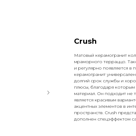
Crush
Матовый керамогранит колл
мраморного терраццо. Тако
и регулярно появляется в 
керамогранит универсален,
долгий срок службы и хор
плюсы, благодаря которым
материал. Он подходит не т
является красивым вариант
акцентных элементов в инт
пространств. Crush предста
дополнен спецэффектом ca