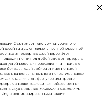
екции Crush имеет текстуру натурального
й дизайн актуален, является вечной классикой
проектах интерьерных дизайнеров. Этот
 подходит почти под любой стиль интерьера, а
ошая устойчивость к повреждениям — важные
 все больше людей выбирают именно такой
олько в качестве напольного покрытия, а также
ом для отделки стен, фартуков или просто
ерьерах, а также подходит для общественных
влен в двух форматах: 600x1200 и 600x600 мм,
rving и ректифицированными краями.