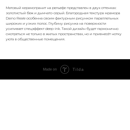
Матовый керамогранит на рельефе представлен в двух оттенках:
золотистый беж и дымчато-серый. Благородная текстура мрамора
Daino Reale особенна своим фактурным рисунком параллельных
широких и узких полос. Глубину рисунка на поверхности
усиливает спецэффект deep-ink. Такой дизайн будет гармонично
смотреться не только в жилых пространствах, но и привнесёт нотку
уюта в общественные помещения.
Tilda
Made on