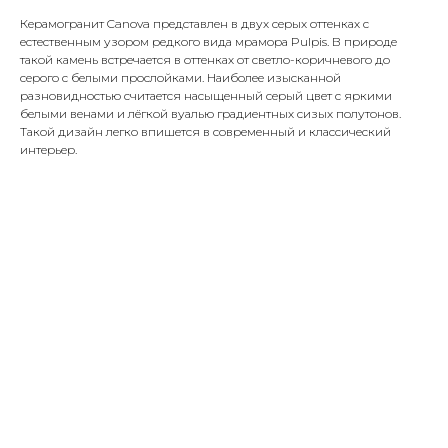
Керамогранит Canova представлен в двух серых оттенках с
естественным узором редкого вида мрамора Pulpis. В природе
такой камень встречается в оттенках от светло-коричневого до
серого с белыми прослойками. Наиболее изысканной
разновидностью считается насыщенный серый цвет с яркими
белыми венами и лёгкой вуалью градиентных сизых полутонов.
Такой дизайн легко впишется в современный и классический
интерьер.