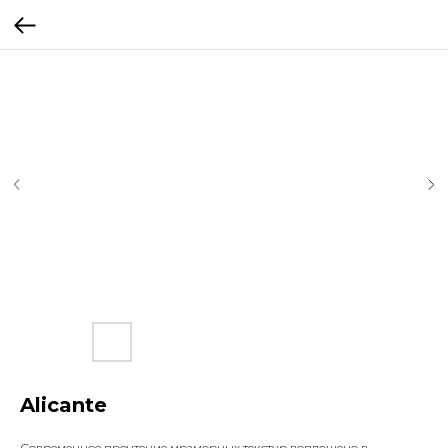
Alicante
Современное прочтение мраморных текстур воплощено в