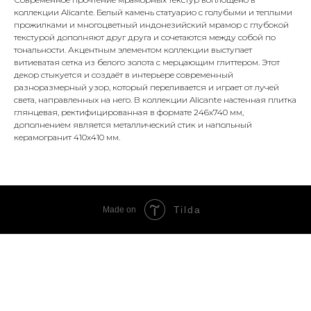
коллекции Alicante. Белый камень статуарио с голубыми и теплыми
прожилками и многоцветный индонезийский мрамор с глубокой
текстурой дополняют друг друга и сочетаются между собой по
тональности. Акцентным элементом коллекции выступает
витиеватая сетка из белого золота с мерцающим глиттером. Этот
декор стыкуется и создаёт в интерьере современный
разноразмерный узор, который переливается и играет от лучей
света, направленных на него. В коллекции Alicante настенная плитка
глянцевая, ректифицированная в формате 246x740 мм,
дополнением является металлический стик и напольный
керамогранит 410x410 мм.
Tilda
Made on