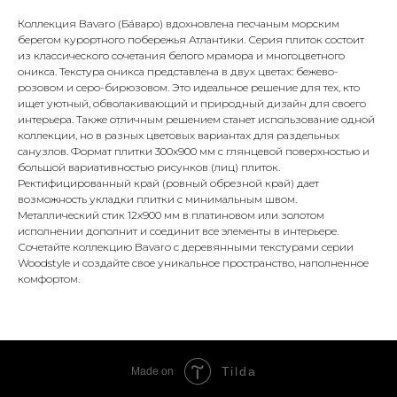
Коллекция Bavaro (Бáваро) вдохновлена песчаным морским
берегом курортного побережья Атлантики. Серия плиток состоит
из классического сочетания белого мрамора и многоцветного
оникса. Текстура оникса представлена в двух цветах: бежево-
розовом и серо-бирюзовом. Это идеальное решение для тех, кто
ищет уютный, обволакивающий и природный дизайн для своего
интерьера. Также отличным решением станет использование одной
коллекции, но в разных цветовых вариантах для раздельных
санузлов. Формат плитки 300x900 мм с глянцевой поверхностью и
большой вариативностью рисунков (лиц) плиток.
Ректифицированный край (ровный обрезной край) дает
возможность укладки плитки с минимальным швом.
Металлический стик 12x900 мм в платиновом или золотом
исполнении дополнит и соединит все элементы в интерьере.
Сочетайте коллекцию Bavaro с деревянными текстурами серии
Woodstyle и создайте свое уникальное пространство, наполненное
комфортом.
Tilda
Made on