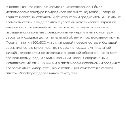
В коллекции Maiolica (Майóлика) в качестве основы была
использована текстура природного кварцита Taj Mahal, который
славится светлым оттенком и бежево-серым градиентом. Акцентные
элементы серии в виде плиток с узорами классических изразцов
майолики произведены на рельефе в пастельном оттенке и в
насыщенном варианте с реакционными чернилами по контуру
узора, они создают дополнительный объем и подчеркивают принт.
Формат плитки 300x900 мм с глянцевой поверхностью и большой
вариативностью рисунков, что позволяет создать уникальный
дизайн, вместе с тем ректификация (ровный обрезной край) дает
возможность укладки с минимальным швом. Декоративный
металлический стик 12x900 мм в платиновом исполнении соединит
все элементы в интерьере. Также коллекция сочетается с серией
плиток Woodstyle с деревянной текстурой.