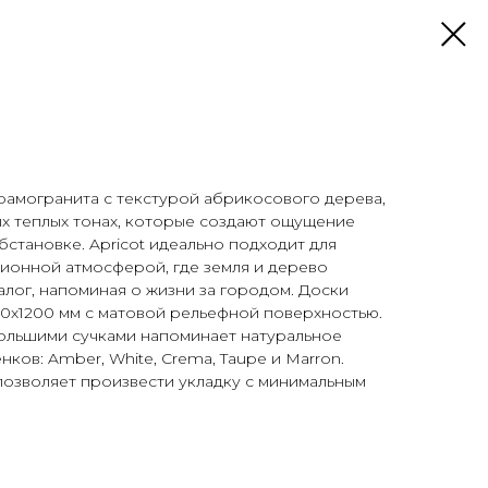
ерамогранита с текстурой абрикосового дерева,
х теплых тонах, которые создают ощущение
становке. Apricot идеально подходит для
ионной атмосферой, где земля и дерево
алог, напоминая о жизни за городом. Доски
00х1200 мм с матовой рельефной поверхностью.
большими сучками напоминает натуральное
нков: Amber, White, Crema, Taupe и Marron.
озволяет произвести укладку с минимальным