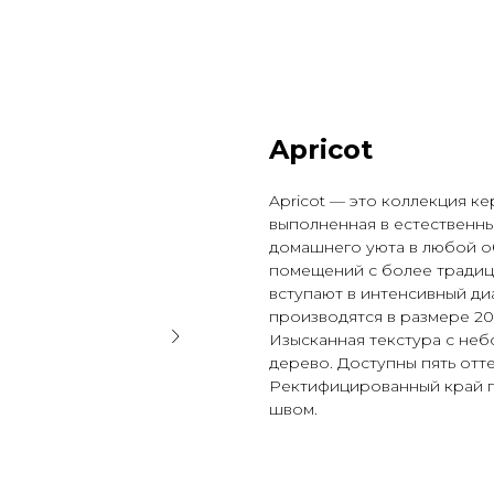
Apricot
Apricot — это коллекция к
выполненная в естественны
домашнего уюта в любой об
помещений с более традиц
вступают в интенсивный ди
производятся в размере 2
Изысканная текстура с не
дерево. Доступны пять отте
Ректифицированный край п
швом.