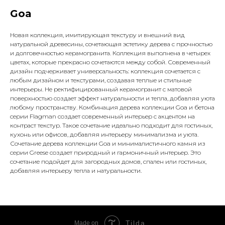
Goa
Новая коллекция, имитирующая текстуру и внешний вид
натуральной древесины, сочетающая эстетику дерева с прочностью
и долговечностью керамогранита. Коллекция выполнена в четырех
цветах, которые прекрасно сочетаются между собой. Современный
дизайн подчеркивает универсальность: коллекция сочетается с
любым дизайном и текстурами, создавая теплые и стильные
интерьеры. Не ректифицированный керамогранит с матовой
поверхностью создает эффект натуральности и тепла, добавляя уюта
любому пространству. Комбинация дерева коллекции Goa и бетона
серии Flagman создает современный интерьер с акцентом на
контраст текстур. Такое сочетание идеально подходит для гостиных,
кухонь или офисов, добавляя интерьеру минимализма и уюта.
Сочетание дерева коллекции Goa и минималистичного камня из
серии Greese создает природный и гармоничный интерьер. Это
сочетание подойдет для загородных домов, спален или гостиных,
добавляя интерьеру тепла и натуральности.
Tilda
Made on