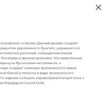
на райские острова. Данный дизайн создаёт
 джунглях деревянного бунгало, укрывшегося
зотических растений. Насыщенная южная
 богатыми и яркими красками. Эти живописные
черкнуты бронзовым металликом, а
инии создают иллюзию тропического ливня.
ой базой и плиткой в виде тропического
ого жарким солнцем, керамогранитом для пола с
ным бордюром Sword Gold.