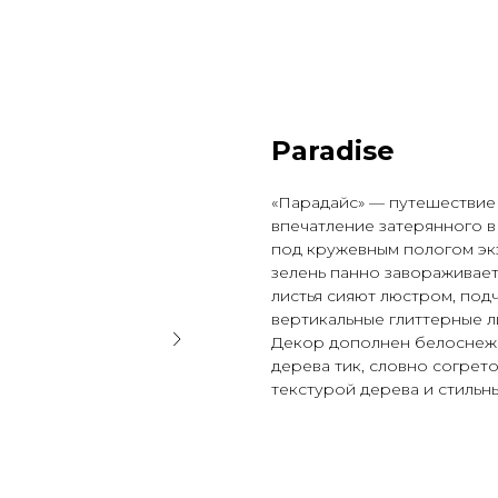
Paradise
«Парадайс» — путешествие 
впечатление затерянного в
под кружевным пологом эк
зелень панно завораживает
листья сияют люстром, под
вертикальные глиттерные л
Декор дополнен белоснежн
дерева тик, словно согрет
текстурой дерева и стиль