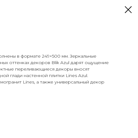
олнены в формате 249×500 мм. Зеркальные
ных оттенках декоров Blik Azul дарят ощущение
фектные переливающиеся декоры вносят
ой глади настенной плитки Lines Azul.
огранит Lines, а также универсальный декор