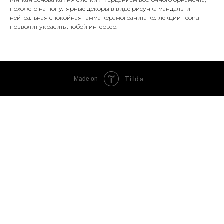
похожего на популярные декоры в виде рисунка мандалы и
нейтральная спокойная гамма керамогранита коллекции Teona
позволит украсить любой интерьер.
Tilda
Made on