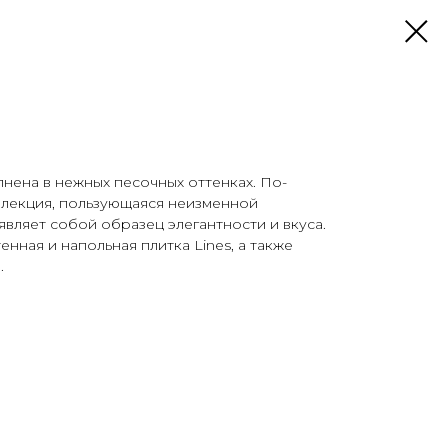
лнена в нежных песочных оттенках. По-
ллекция, пользующаяся неизменной
являет собой образец элегантности и вкуса.
нная и напольная плитка Lines, а также
.