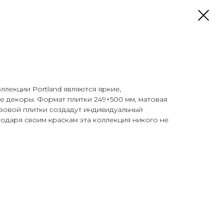
ллекции Portland являются яркие,
 декоры. Формат плитки 249×500 мм, матовая
азовой плитки создадут индивидуальный
годаря своим краскам эта коллекция никого не