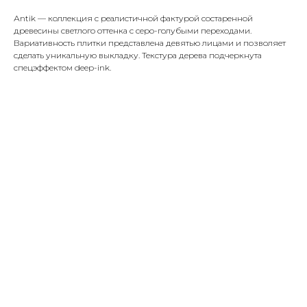
Аntik — коллекция с реалистичной фактурой состаренной
древесины светлого оттенка с серо-голубыми переходами.
Вариативность плитки представлена девятью лицами и позволяет
сделать уникальную выкладку. Текстура дерева подчеркнута
спецэффектом deep-ink.