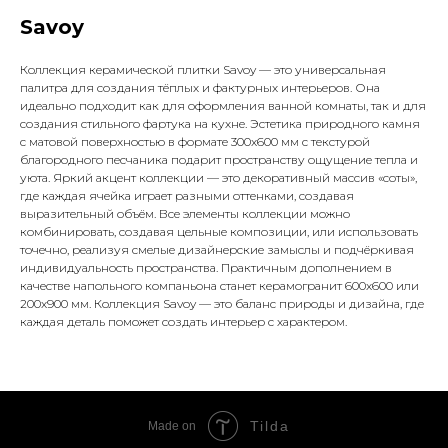
Savoy
Коллекция керамической плитки Savoy — это универсальная
палитра для создания тёплых и фактурных интерьеров. Она
идеально подходит как для оформления ванной комнаты, так и для
создания стильного фартука на кухне. Эстетика природного камня
с матовой поверхностью в формате 300x600 мм с текстурой
благородного песчаника подарит пространству ощущение тепла и
уюта. Яркий акцент коллекции — это декоративный массив «соты»,
где каждая ячейка играет разными оттенками, создавая
выразительный объём. Все элементы коллекции можно
комбинировать, создавая цельные композиции, или использовать
точечно, реализуя смелые дизайнерские замыслы и подчёркивая
индивидуальность пространства. Практичным дополнением в
качестве напольного компаньона станет керамогранит 600x600 или
200x900 мм. Коллекция Savoy — это баланс природы и дизайна, где
каждая деталь поможет создать интерьер с характером.
Tilda
Made on