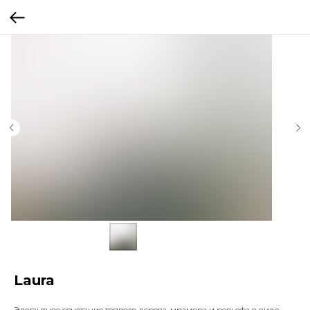
Laura
Элегантное сочетание теплого дерева, мрамора и рельефа в виде