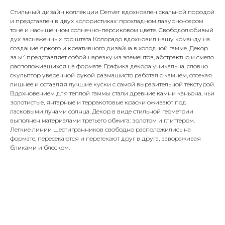
Стильный дизайн коллекции Denver вдохновлен скальной породой
и представлен в двух колористиках: прохладном лазурно-сером
тоне и насыщенном солнечно-персиковом цвете. Свободолюбивый
дух заснеженных гор штата Колорадо вдохновил нашу команду на
создание яркого и креативного дизайна в холодной гамме. Декор
за м² представляет собой нарезку из элементов, абстрактно и смело
расположившихся на формате. Графика декора уникальна, словно
скульптор уверенной рукой размашисто работал с камнем, отсекая
лишнее и оставляя лучшие куски с самой выразительной текстурой.
Вдохновением для теплой гаммы стали древние камни каньона, чьи
золотистые, янтарные и терракотовые краски оживают под
ласковыми лучами солнца. Декор в виде стильной геометрии
выполнен материалами третьего обжига: золотом и глиттером.
Легкие линии шестигранников свободно расположились на
формате, пересекаются и перетекают друг в друга, завораживая
бликами и блеском.