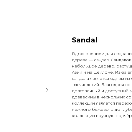
Sandal
Вдохновением для создания
дерева — сандал. Сандалов
небольшое дерево, растуще
Азии и на Цейлоне. Из-за 
сандала является одним из
тысячелетий. Благодаря со
долговечный и доступный м
древесины в нескольких с
коллекции является переход
нежного бежевого до глубо
коллекции вручную подчёрк