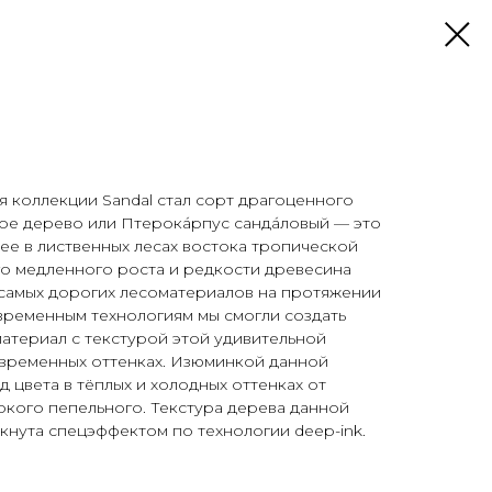
 коллекции Sandal стал сорт драгоценного
ое дерево или Птерока́рпус санда́ловый — это
е в лиственных лесах востока тропической
его медленного роста и редкости древесина
 самых дорогих лесоматериалов на протяжении
временным технологиям мы смогли создать
атериал с текстурой этой удивительной
овременных оттенках. Изюминкой данной
 цвета в тёплых и холодных оттенках от
кого пепельного. Текстура дерева данной
нута спецэффектом по технологии deep-ink.