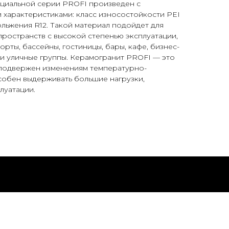
циальной серии PROFI произведен с
 характеристиками: класс износостойкости PEI
льжения R12. Такой материал подойдет для
ространств с высокой степенью эксплуатации,
орты, бассейны, гостиницы, бары, кафе, бизнес-
 и уличные группы. Керамогранит PROFI — это
 подвержен изменениям температурно-
собен выдерживать большие нагрузки,
луатации.