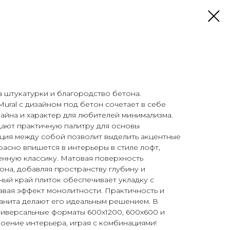
а штукатурки и благородство бетона.
ural с дизайном под бетон сочетает в себе
айна и характер для любителей минимализма.
дают практичную палитру для основы
ция между собой позволит выделить акцентные
расно впишется в интерьеры в стиле лофт,
енную классику. Матовая поверхность
она, добавляя пространству глубину и
ый край плиток обеспечивает укладку с
авая эффект монолитности. Практичность и
анита делают его идеальным решением. В
ниверсальные форматы 600x1200, 600x600 и
оение интерьера, играя с комбинациями!