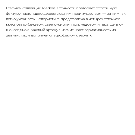
Графика коллекции Madera в точности повторяет роскошную
фактуру настоящего дерева с одним преимуществом — за ним так
легко ухаживать! Колористика представлена в четырех оттенках:
красновато-бежевом, светло-кирпичном, медовом и насыщенно-
шоколадном. Каждый артикул насчитывает вариативность из
девяти лиц и дополнен спецэффектом deep-ink.