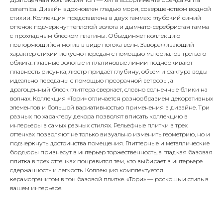
ceramica. Дизайн вдохновлен гладью моря, совершенством водной
стихии. Коллекция представлена в двух гаммах: глубокий синий
оттенок подчеркнут теплотой золота и дымчато-серебристая гамма
с прохладным блеском платины. Объединяет коллекцию
повторяющийся мотив в виде потока волн. Завораживающий
характер стихии искусно передан с помощью материалов третьего
обжига: плавные золотые и платиновые линии подчеркивают
плавность рисунка, люстр придаёт глубину, объем и фактура воды
идеально переданы с помощью прозрачной ветрозы, а
драгоценный блеск глиттера сверкает, словно солнечные блики на
волнах. Коллекция «Тори» отличается разнообразием декоративных
элементов и большой вариативностью применения в дизайне. Три
разных по характеру декора позволят вписать коллекцию в
интерьеры в самых разных стилях. Рельефные плитки в трех
оттенках позволяют не только визуально изменить геометрию, но и
подчеркнуть достоинства помещения. Глиттерные и металлические
бордюры привнесут в интерьер торжественность, а гладкая базовая
плитка в трех оттенках понравится тем, кто выбирает в интерьере
сдержанность и легкость. Коллекция комплектуется
керамогранитом в тон базовой плитке. «Тори» — роскошь и стиль в
вашем интерьере.