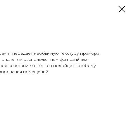
анит передает необычную текстуру мрамора
иагональным расположением фантазийных
чное сочетание оттенков подойдет к любому
рирования помещений.