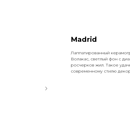
Madrid
Лаппатированный керамогр
Волакас, светлый фон с д
росчерков жил. Такое уда
современному стилю деко