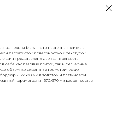
я коллекция Mars — это настенная плитка в
овой бархатистой поверхностью и текстурой
ллекции представлены две палитры цвета,
 в себе как базовые плитки, так и рельефные
виде объемных акцентных геометрических
 бордюры 12х600 мм в золотом и платиновом
ванный керамогранит 570х570 мм входят состав