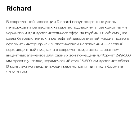
Richard
В современной коллекции Richard полупрозрачные узоры
пэчворков на рельефных квадратах подчеркнуты реакционными
чернилами для дополнительного эффекта глубины и объема. Два
цвета базовых плиток и рельефный декоративный массив позволят
оформить интерьер как в классическом исполнении — светлый
верх, акцентный низ, так и в современном, с использованием
акцентных элементов для разных зон помещения. Формат 249x500
мм прост в укладке, керамический стик 13x500 мм дополнит образ.
В комплект коллекции входит керамогранит для пола формата
570x570 мм.