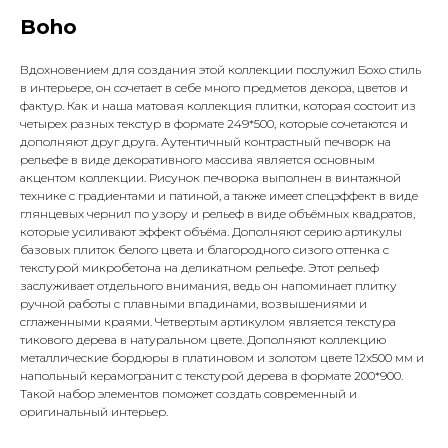
Boho
Вдохновением для создания этой коллекции послужил Бохо стиль
в интерьере, он сочетает в себе много предметов декора, цветов и
фактур. Как и наша матовая коллекция плитки, которая состоит из
четырех разных текстур в формате 249*500, которые сочетаются и
дополняют друг друга. Аутентичный контрастный печворк на
рельефе в виде декоративного массива является основным
акцентом коллекции. Рисунок печворка выполнен в винтажной
технике с градиентами и патиной, а также имеет спецэффект в виде
глянцевых чернил по узору и рельеф в виде объёмных квадратов,
которые усиливают эффект объёма. Дополняют серию артикулы
базовых плиток белого цвета и благородного сизого оттенка с
текстурой микробетона на деликатном рельефе. Этот рельеф
заслуживает отдельного внимания, ведь он напоминает плитку
ручной работы с плавными впадинами, возвышениями и
сглаженными краями. Четвертым артикулом является текстура
тикового дерева в натуральном цвете. Дополняют коллекцию
металлические бордюры в платиновом и золотом цвете 12х500 мм и
напольный керамогранит с текстурой дерева в формате 200*900.
Такой набор элементов поможет создать современный и
оригинальный интерьер.