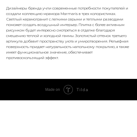
Дизайнеры бренда учли современные потребности покупателей и
создали коллекцию мрамора Marmaris в трех колористиках.
Светлый керамогранит с легкими серыми и теплыми разводами
поможет создать воздушный интерьер. Плитка с более активным
рисунком будет интересно смотреться в отделке благодаря
смешению теплой и холодной гаммы. Золотистый оттенок третьего
артикула добавит пространству уюта и умиротворения. Рельефная
поверхность придает натуральность напольному покрытию, а также
имеет функциональное значение, обеспечивает
противоскользящий эффект.
Tilda
Made on