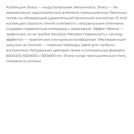
Коллекция Sharp — индустриальная элегантность. Sharp — это
керамогранит, вдохновленный эстетикой промышленных бетонных
полов, но обладающий удивительной тактильной мягкостью. В этой
коллекции строгость линий сочетается с натуральными оттенками,
создавая современные интерьеры с характером. Эффект бетона —
графичная, но не грубая текстура. Матовая поверхность с carving-
эффектом — практичная и визуально комфортная. «Растворенный»
рисунок на плитках — плавные переходы цвета для глубины
восприятия. Натуральная цветовая гамма и оптимальные форматы
600х1200, 600х600 и 300x600 мм. Sharp: когда промышленный стиль
становится уютным.