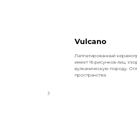
Vulcano
Лаппатированный керамогра
имеет 16 рисунков-лиц. Уз
вулканическую породу. Отл
пространства.