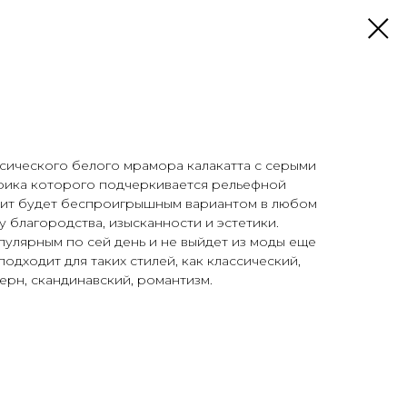
ссического белого мрамора калакатта с серыми
афика которого подчеркивается рельефной
нит будет беспроигрышным вариантом в любом
у благородства, изысканности и эстетики.
улярным по сей день и не выйдет из моды еще
одходит для таких стилей, как классический,
ерн, скандинавский, романтизм.