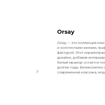
Orsay
Orsay — это коллекция кла
и золотистыми жилами, гр
фактурой. Этот керамогра
дизайне, добавив интерьер
Белый мрамор остается поп
долгие годы. Великолепно п
современная классика, мод