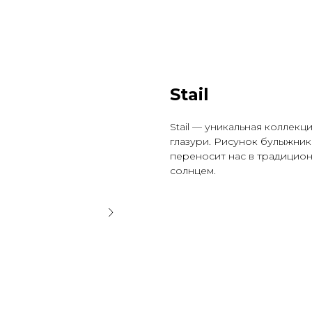
Stail
Stail — уникальная коллекц
глазури. Рисунок булыжни
переносит нас в традицио
солнцем.