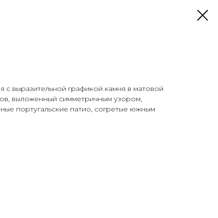
ия с выразительной графикой камня в матовой
ков, выложенный симметричным узором,
нные португальские патио, согретые южным