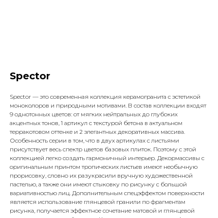
Spector
Spector — это современная коллекция керамогранита с эстетикой
моноколоров и природными мотивами. В состав коллекции входят
9 однотонных цветов: от мягких нейтральных до глубоких
акцентных тонов, 1 артикул с текстурой бетона в актуальном
терракотовом оттенке и 2 элегантных декоративных массива.
Особенность серии в том, что в двух артикулах с листьями
присутствует весь спектр цветов базовых плиток. Поэтому с этой
коллекцией легко создать гармоничный интерьер. Декормассивы с
оригинальным принтом тропических листьев имеют необычную
прорисовку, словно их разукрасили вручную художественной
пастелью, а также они имеют стыковку по рисунку с большой
вариативностью лиц. Дополнительным спецэффектом поверхности
является использование глянцевой гранили по фрагментам
рисунка, получается эффектное сочетание матовой и глянцевой